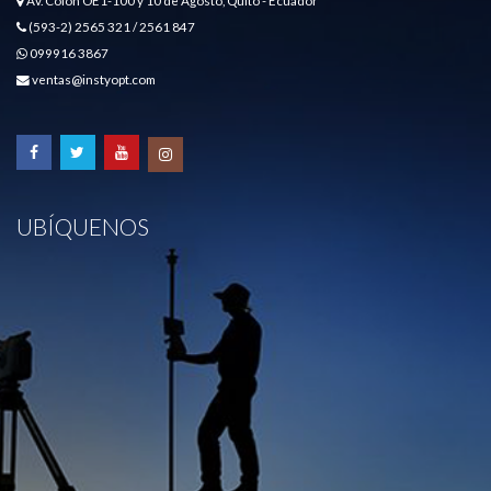
Av. Colón OE1-100 y 10 de Agosto, Quito - Ecuador
(593-2) 2565 321 / 2561 847
099916 3867
ventas@instyopt.com
UBÍQUENOS