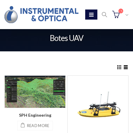
Botes UAV
Home
Tienda
Botes UAV
SPH Engineering
READ MORE