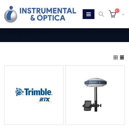
Home
Tienda
GPS/GNSS