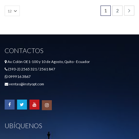
1
2
CONTACTOS
Av. Colón OE1-100 y 10 de Agosto, Quito - Ecuador
(593-2) 2565 321 / 2561 847
099916 3867
ventas@instyopt.com
UBÍQUENOS