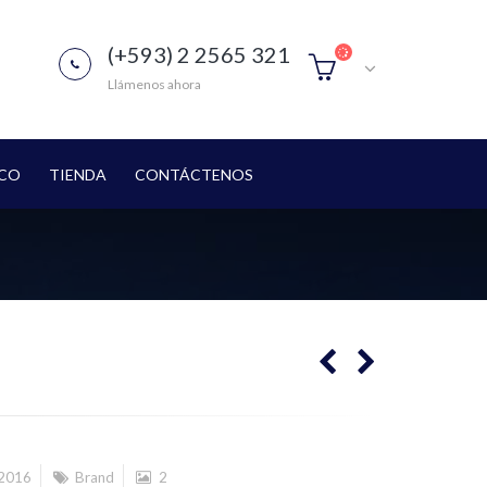
(+593) 2 2565 321
Llámenos ahora
ICO
TIENDA
CONTÁCTENOS
2016
Brand
2