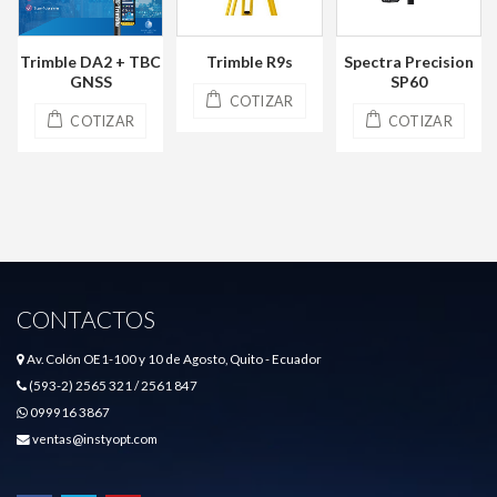
Trimble DA2 + TBC
Trimble R9s
Spectra Precision
GNSS
SP60
COTIZAR
COTIZAR
COTIZAR
CONTACTOS
Av. Colón OE1-100 y 10 de Agosto, Quito - Ecuador
(593-2) 2565 321 / 2561 847
099916 3867
ventas@instyopt.com