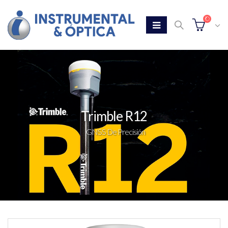
Trimble R12
GNSS De Precisión
Home
Tienda
Trimble R12