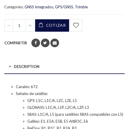
Categories:
GNSS Integrados
,
GPS/GNSS
,
Trimble
COTIZAR
COMPARTIR
DESCRIPTION
Canales: 672
Señales de satélite:
GPS: L1C, L1C/A, L2C, L2E, L5
GLONASS: L1C/A, L1P, L2C/A, L2P, L3
SBAS: L1C/A, L5 (para satélites SBAS compatibles con L5)
Galileo: E1, E5A, E5B, E5 AltBOC, E6
BeiDou: B1, B1C, B2, B2A, B3