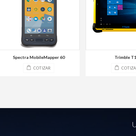
Spectra MobileMapper 60
Trimble T10
COTIZAR
COTIZAR