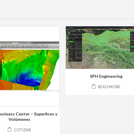
SPH Engineering
READ MORE
Trimble Business Center
Fotogrametría UAV
COTIZAR