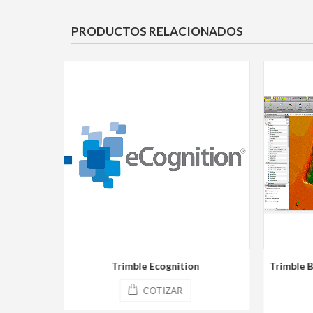
PRODUCTOS RELACIONADOS
on
Trimble Business Center – Superfices y
Volúmenes
COTIZAR