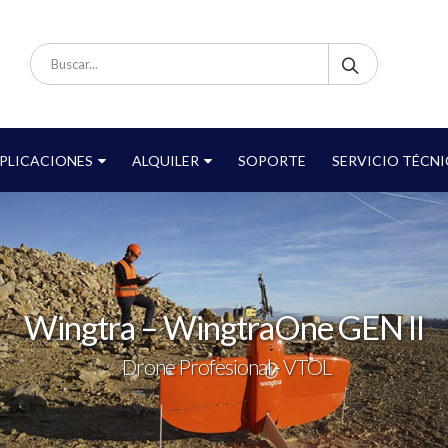
PLICACIONES
ALQUILER
SOPORTE
SERVICIO TÉCN
Wingtra – WingtraOne GEN II
Drone Profesional - VTOL