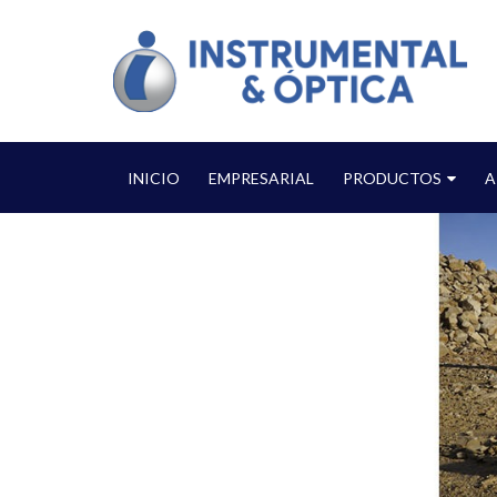
INICIO
EMPRESARIAL
PRODUCTOS
A
Home
Tienda
Wingtra – WingtraOne GEN II