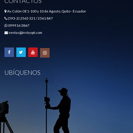
CONTACTOS
Av. Colón OE1-100 y 10 de Agosto, Quito - Ecuador
(593-2) 2565 321 / 2561 847
099916 3867
ventas@instyopt.com
UBÍQUENOS