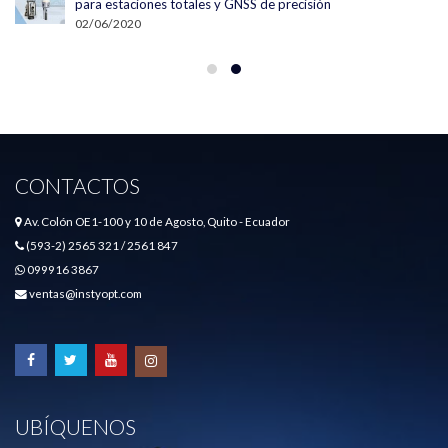
para estaciones totales y GNSS de precisión
02/06/2020
CONTACTOS
Av. Colón OE1-100 y 10 de Agosto, Quito - Ecuador
(593-2) 2565 321 / 2561 847
099916 3867
ventas@instyopt.com
UBÍQUENOS