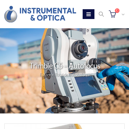
Trimble C5 – Autofocus
Estación Total de Autoenfoque
Home
Tienda
Trimble C5 – Autofocus