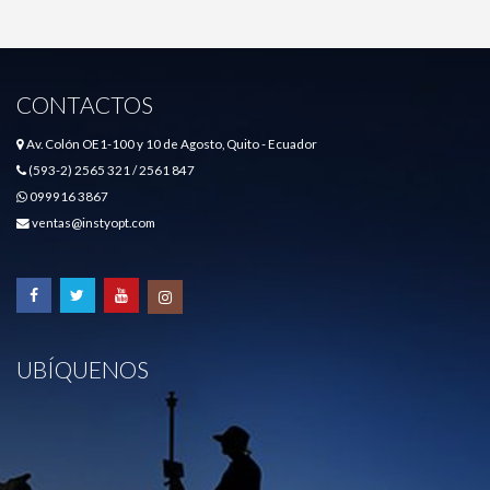
CONTACTOS
Av. Colón OE1-100 y 10 de Agosto, Quito - Ecuador
(593-2) 2565 321 / 2561 847
099916 3867
ventas@instyopt.com
UBÍQUENOS